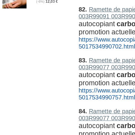
12,03 €
(-6%)
82.
Ramette de papie
003R99091 003R990
autocopiant 
carb
promotion actuell
https://www.autocopia
5017534990702.html
83.
Ramette de papie
003R99077 003R990
autocopiant 
carb
promotion actuell
https://www.autocopia
5017534990757.html
84.
Ramette de papie
003R99077 003R990
autocopiant 
carb
promotion actuell