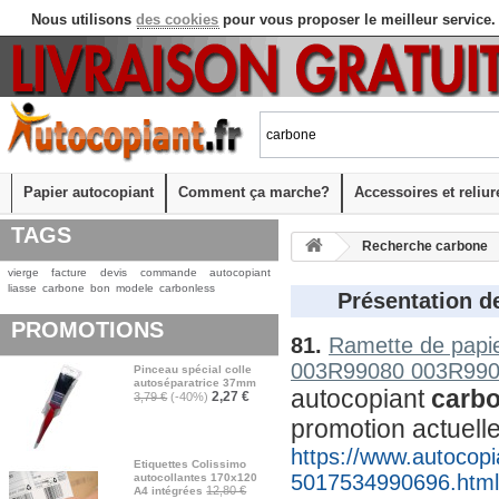
Nous utilisons
des cookies
pour vous proposer le meilleur service.
Papier autocopiant
Comment ça marche?
Accessoires et reliur
TAGS
Recherche carbone
vierge
facture
devis
commande
autocopiant
liasse
carbone
bon
modele
carbonless
Présentation de
PROMOTIONS
81.
Ramette de papie
003R99080 003R990
Pinceau spécial colle
autoséparatrice 37mm
autocopiant 
carb
2,27 €
3,79 €
(-40%)
promotion actuell
https://www.autocopia
Etiquettes Colissimo
5017534990696.html
autocollantes 170x120
12,80 €
A4 intégrées