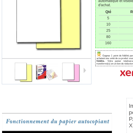
automatique et visibl
d'achat.
Qté
R
5
10
25
80
160
Gagnez 1 point de fidélité pa
achetant une unité de ce produit vo
fidélité.
. Votre panier totalise
transformé(s) en un bon de réduction
I
p
P
X