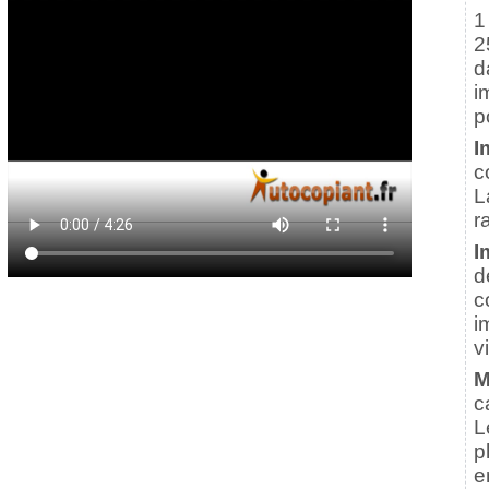
1
2
d
i
p
I
c
L
r
I
d
c
i
v
M
c
L
p
e