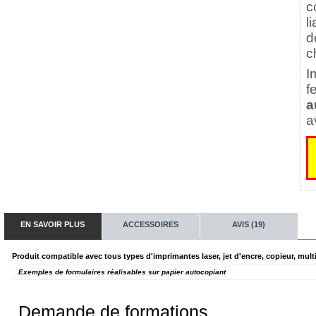
c
l
d
c
I
f
a
a
EN SAVOIR PLUS
ACCESSOIRES
AVIS (19)
Produit compatible avec tous types d'imprimantes laser, jet d'encre, copieur, multi
Exemples de formulaires réalisables sur papier autocopiant
Demande de formations