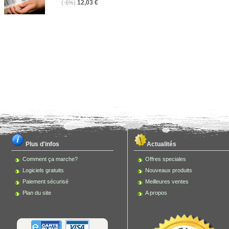
12,03 €
(-6%)
Plus d'infos
Actualités
Comment ça marche?
Offres speciales
Logiciels gratuits
Nouveaux produits
Paiement sécurisé
Meilleures ventes
Plan du site
A propos