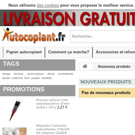
Nous utilisons
des cookies
pour vous proposer le meilleur service.
Papier autocopiant
Comment ça marche?
Accessoires et reliur
TAGS
Nouveaux produits
vierge
facture
autocopiant
devis
commande
liasse
carbone
bon
papier
modele
NOUVEAUX PRODUITS
PROMOTIONS
Pas de nouveaux produits
Pinceau spécial colle
autoséparatrice 37mm
2,27 €
3,79 €
(-40%)
Etiquettes Colissimo
autocollantes 170x120
12,80 €
A4 intégrées