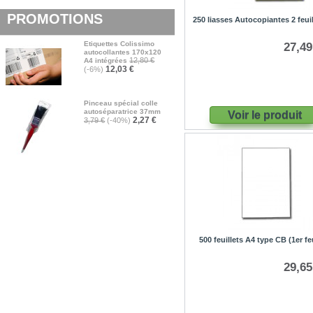
PROMOTIONS
250 liasses Autocopiantes 2 feui
Etiquettes Colissimo
27,49
autocollantes 170x120
12,80 €
A4 intégrées
12,03 €
(-6%)
Pinceau spécial colle
autoséparatrice 37mm
Voir le produit
2,27 €
3,79 €
(-40%)
500 feuillets A4 type CB (1er feu
29,65