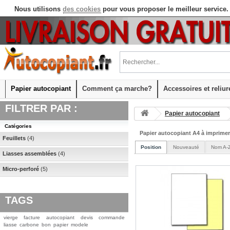
Nous utilisons
des cookies
pour vous proposer le meilleur service.
Papier autocopiant
Comment ça marche?
Accessoires et reliur
FILTRER PAR :
Papier autocopiant
Catégories
Papier autocopiant A4 à imprimer 
Feuillets
(
4
)
Position
Nouveauté
Nom A-
Liasses assemblées
(
4
)
Micro-perforé
(
5
)
TAGS
vierge
facture
autocopiant
devis
commande
liasse
carbone
bon
papier
modele