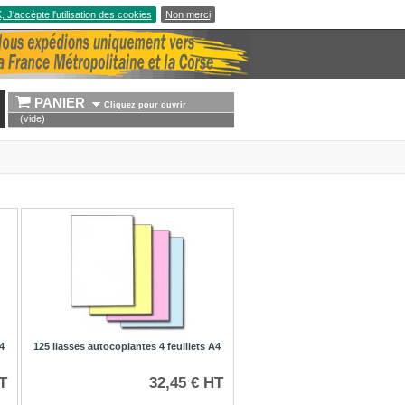
 J'accèpte l'utilisation des cookies
Non merci
PANIER 
Cliquez pour ouvrir
(vide)
4
125 liasses autocopiantes 4 feuillets A4
T
32,45 € HT