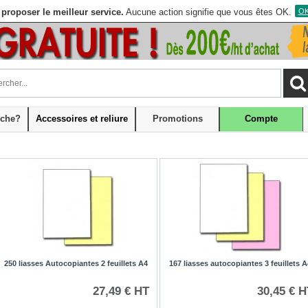
proposer le meilleur service.
Aucune action signifie que vous êtes OK.
OK,
che?
Accessoires et reliure
Promotions
Compte
250 liasses Autocopiantes 2 feuillets A4
167 liasses autocopiantes 3 feuillets A
27,49 € HT
30,45 € H