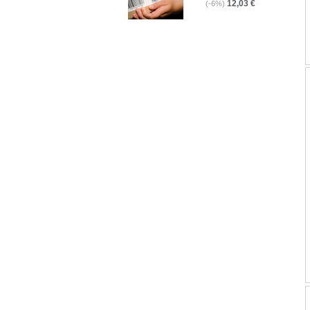
12,03 €
(-6%)