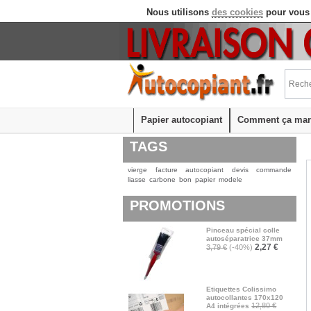
Nous utilisons
des cookies
pour vous 
Papier autocopiant
Comment ça mar
TAGS
vierge
facture
autocopiant
devis
commande
liasse
carbone
bon
papier
modele
PROMOTIONS
Pinceau spécial colle
autoséparatrice 37mm
2,27 €
3,79 €
(-40%)
Etiquettes Colissimo
autocollantes 170x120
12,80 €
A4 intégrées