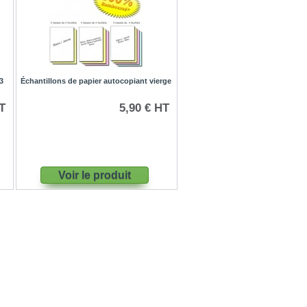
3
Échantillons de papier autocopiant vierge
T
5,90 € HT
Voir le produit