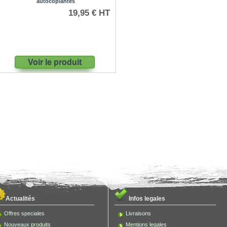
autocopiantes
19,95 € HT
Voir le produit
Actualités
Infos legales
Offres speciales
Livraisons
Nouveaux produits
Mentions legales