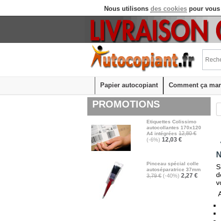
Nous utilisons
des cookies
pour vous 
Papier autocopiant
Comment ça mar
PROMOTIONS
Etiquettes Colissimo
autocollantes 170x120
12,80 €
A4 intégrées
12,03 €
(-6%)
N
Pinceau spécial colle
S
autoséparatrice 37mm
d
2,27 €
3,79 €
(-40%)
v
A