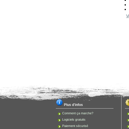
V
Plus d'infos
Comment ça marche?
Logiciels gratuits
Paiement sécurisé