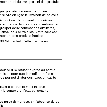
sement ni du transport, ni des produits
s que possible un numéro de suivi
uivre en ligne la livraison de ce colis.
is postaux. Ils peuvent contenir une
tre commande. Nous vous conseillons de
grouper deux commandes distinctes,
 chacune d'entre elles. Votre colis est
ntenant des produits fragiles.
00€/ht d'achat. Cette gratuité est
r aller le refuser auprès du centre 
insistez pour que le motif du refus soit
s permet d'intervenir avec efficacité
llant à ce que le motif indiqué
 le contenu et l'état du contenu.
 les rares demandes, en l'absence de ce
lis.