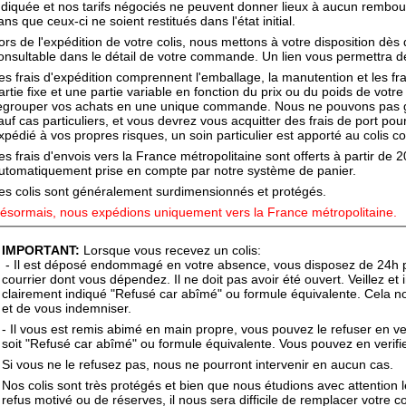
ndiquée et nos tarifs négociés ne peuvent donner lieux à aucun rembour
ans que ceux-ci ne soient restitués dans l'état initial.
ors de l'expédition de votre colis, nous mettons à votre disposition dè
onsultable dans le détail de votre commande. Un lien vous permettra de s
es frais d'expédition comprennent l'emballage, la manutention et les fra
artie fixe et une partie variable en fonction du prix ou du poids de vo
egrouper vos achats en une unique commande. Nous ne pouvons pas 
auf cas particuliers, et vous devrez vous acquitter des frais de port pour
xpédié à vos propres risques, un soin particulier est apporté au colis co
es frais d'envois vers la France métropolitaine sont offerts à partir de 2
utomatiquement prise en compte par notre système de panier.
es colis sont généralement surdimensionnés et protégés.
ésormais, nous expédions uniquement vers la France métropolitaine.
IMPORTANT:
Lorsque vous recevez un colis:
- Il est déposé endommagé en votre absence, vous disposez de 24h pou
courrier dont vous dépendez. Il ne doit pas avoir été ouvert. Veillez et 
clairement indiqué "Refusé car abîmé" ou formule équivalente. Cela nou
et de vous indemniser.
- Il vous est remis abimé en main propre, vous pouvez le refuser en vei
soit "Refusé car abîmé" ou formule équivalente. Vous pouvez en verifier
Si vous ne le refusez pas, nous ne pourront intervenir en aucun cas.
Nos colis sont très protégés et bien que nous étudions avec attention
refus motivé ou de réserves, il nous sera difficile de remplacer votre co