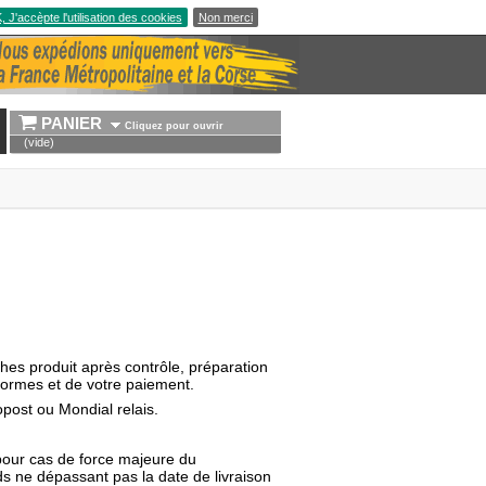
 J'accèpte l'utilisation des cookies
Non merci
PANIER 
Cliquez pour ouvrir
(vide)
ches produit après contrôle, préparation
formes et de votre paiement.
post ou Mondial relais.
s pour cas de force majeure du
s ne dépassant pas la date de livraison