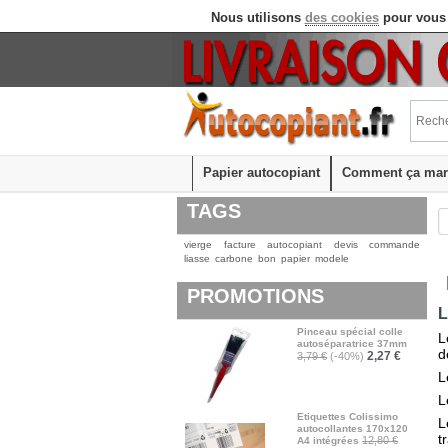
Nous utilisons
des cookies
pour vous 
Papier autocopiant
Comment ça mar
TAGS
vierge
facture
autocopiant
devis
commande
liasse
carbone
bon
papier
modele
PROMOTIONS
L
Pinceau spécial colle
L
autoséparatrice 37mm
d
2,27 €
3,79 €
(-40%)
L
L
Etiquettes Colissimo
L
autocollantes 170x120
t
12,80 €
A4 intégrées