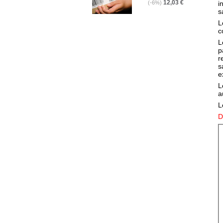
12,03 €
(-6%)
i
s
L
c
L
p
r
s
e
L
a
L
D