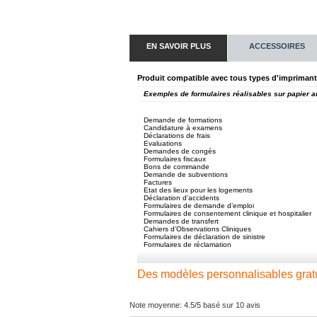
EN SAVOIR PLUS
ACCESSOIRES
Produit compatible avec tous types d'imprimantes 
Exemples de formulaires réalisables sur papier a
Demande de formations
Candidature à examens
Déclarations de frais
Evaluations
Demandes de congés
Formulaires fiscaux
Bons de commande
Demande de subventions
Factures
Etat des lieux pour les logements
Déclaration d’accidents
Formulaires de demande d’emploi
Formulaires de consentement clinique et hospitalier
Demandes de transfert
Cahiers d’Observations Cliniques
Formulaires de déclaration de sinistre
Formulaires de réclamation
Des modèles personnalisables gratui
Note moyenne: 
4.5
/
5
basé sur 
10
avis 