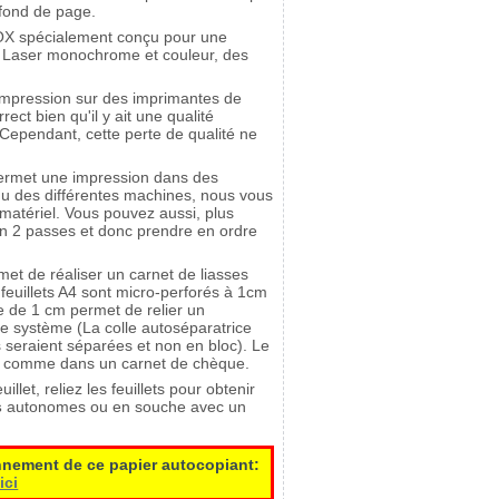
fond de page.
X spécialement conçu pour une 
tes Laser monochrome et couleur, des
impression sur des imprimantes de 
rrect bien qu'il y ait une qualité
Cependant, cette perte de qualité ne
ermet une impression dans des 
nu des différentes machines, nous vous
 matériel. Vous pouvez aussi, plus
en 2 passes et donc prendre en ordre
et de réaliser un carnet de liasses 
feuillets A4 sont micro-perforés à 1cm
e de 1 cm permet de relier un
e système (La colle autoséparatrice
s seraient séparées et non en bloc). Le
che comme dans un carnet de chèque.
let, reliez les feuillets pour obtenir
s
autonomes ou en souche avec un 
onnement de ce papier autocopiant:
ici