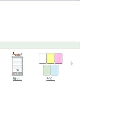
Bloc... 
500... 