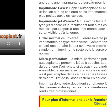
une dans une imprimante de bureau pour le 
Imprimante Laser:
Papier autocopiant XERO
utilisation sur les copieurs et les impriman
plus petites aux plus rapides.
Imprimante jet d'encre:
Nous avons testé l'
type jet d'encre et le résultat est tout a fait co
moindre par rapport à une imprimante laser. 
serait visible qu'à la loupe.
Ordre normal ou inversé:
L'ordre inversé p
imprimantes de type recto verso. Compte te
conseillons de faire le test avec votre propre
simplement, imprimer le recto puis le verso 
normal.
Micro-perforation:
La micro-perforation perm
autocopiantes personnalisées à souche. Les 
du bord long (Voir photo ci dessus). La band
ensemble de liasses avec une agrafe ou autr
n'est pas adaptée dans ce cas car les liasse
dernier feuillet de la liasse restera en sou
Imprimez donc votre document sur chaque feuil
des
liasses autocopiantes personnalisée
rendu très professionnel.
Pour plus d'informations sur le foncti
Cliquez 