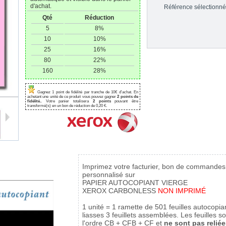
d'achat.
Référence sélectionné
Qté
Réduction
5
8%
10
10%
25
16%
80
22%
160
28%
Gagnez 1 point de fidélité par tranche de 10€ d'achat. En
achetant une unité de ce produit vous pouvez gagner
2 points de
fidélité.
. Votre panier totalisera
2 points
pouvant être 
transformé(s) en un bon de réduction de 0,20 €.
Imprimez votre facturier, bon de commandes,
personnalisé sur
PAPIER AUTOCOPIANT VIERGE
XEROX CARBONLESS
NON IMPRIMÉ
1 unité = 1 ramette de 501 feuilles autocopia
liasses 3 feuillets assemblées. Les feuilles 
l'ordre CB + CFB + CF et
ne sont pas relié