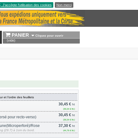
 J'accèpte l'utilisation des cookies
Non merci
PANIER 
Cliquez pour ouvrir
(vide)
r et l'ordre des feuillets
30,45 €
ht
(36,54 € ttc)
30,45 €
ht
rsé pour recto-verso)
(36,54 € ttc)
aune(Microperforé)/Rose
37,30 €
ht
ong (29.7) à 1cm du bord.
(44,76 € ttc)