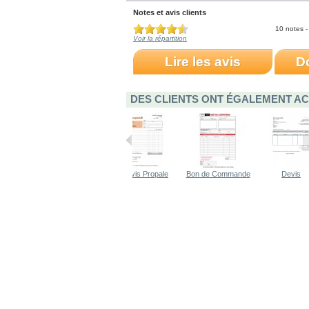
Notes et avis clients
10 notes -
Voir la répartition
Lire les avis
D
DES CLIENTS ONT ÉGALEMENT AC
500... 
Devis Propale 
Bon de Commande 
Devis 