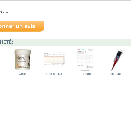
 9 avis
onner un avis
HETÉ:
Colle... 
Note de frais 
Facture 
Pinceau... 