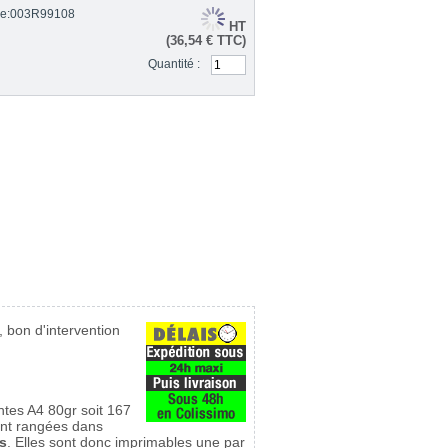
e:
003R99108
HT
(
36,54 €
TTC) 
Quantité :
 bon d'intervention
ntes A4 80gr soit 167
sont rangées dans
es
. Elles sont donc imprimables une par