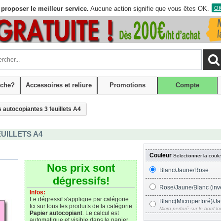
proposer le meilleur service.
Aucune action signifie que vous êtes OK.
OK,
che?
Accessoires et reliure
Promotions
Compte
s autocopiantes 3 feuillets A4
UILLETS A4
Couleur 
Selectionner la couleu
Nos prix sont
Blanc/Jaune/Rose
dégressifs!
Rose/Jaune/Blanc (inve
Infos:
Le dégressif s'applique par catégorie. 
Blanc(Microperforé)/J
Ici sur tous les produits de la catégorie
Micro perforé sur le bord l
Papier autocopiant
. Le calcul est
automatique et visible dans le panier