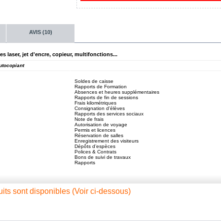
AVIS (10)
laser, jet d'encre, copieur, multifonctions...
utocopiant
Soldes de caisse
Rapports de Formation
Absences et heures supplémentaires
Rapports de fin de sessions
Frais kilométriques
Consignation d’élèves
Rapports des services sociaux
Note de frais
Autorisation de voyage
Permis et licences
Réservation de salles
Enregistrement des visiteurs
Dépôts d’espèces
Polices & Contrats
Bons de suivi de travaux
Rapports
ts sont disponibles (Voir ci-dessous)