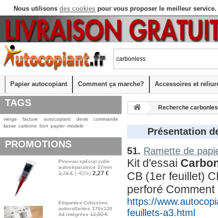
Nous utilisons
des cookies
pour vous proposer le meilleur service.
Papier autocopiant
Comment ça marche?
Accessoires et reliur
TAGS
Recherche carbonle
vierge
facture
autocopiant
devis
commande
liasse
carbone
bon
papier
modele
Présentation de
PROMOTIONS
51.
Ramette de papie
Kit d'essai 
Carbon
Pinceau spécial colle
autoséparatrice 37mm
2,27 €
CB (1er feuillet) C
3,79 €
(-40%)
perforé Comment
https://www.autocopi
Etiquettes Colissimo
autocollantes 170x120
feuillets-a3.html
12,80 €
A4 intégrées