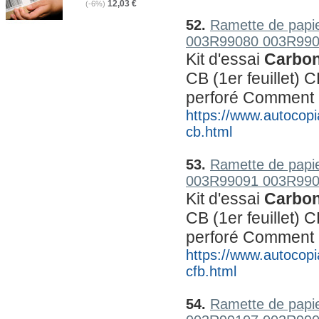
12,03 €
(-6%)
52.
Ramette de papie
003R99080 003R990
Kit d'essai 
Carbon
CB (1er feuillet) C
perforé Comment
https://www.autocopia
cb.html
53.
Ramette de papie
003R99091 003R990
Kit d'essai 
Carbon
CB (1er feuillet) C
perforé Comment
https://www.autocopia
cfb.html
54.
Ramette de papie