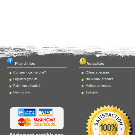
Plus d'infos
Actualités
Comment ça marche?
Offres speciales
Logiciels gratuits
Nouveaux produits
Paiement sécurisé
Meilleures ventes
Plan du site
A propos